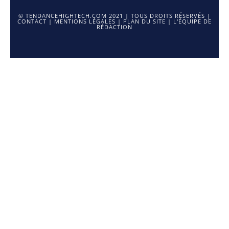
© TENDANCEHIGHTECH.COM 2021 | TOUS DROITS RÉSERVÉS |
CONTACT
|
MENTIONS LÉGALES
|
PLAN DU SITE
|
L'ÉQUIPE DE
RÉDACTION