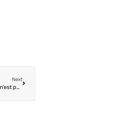
Next
Google Hummingbird : 90% des recherches, ce n’est pas négligeable.