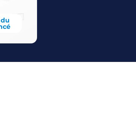
 du
oncé