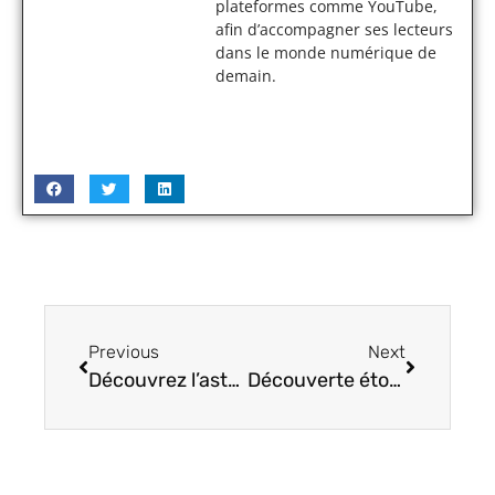
plateformes comme YouTube,
afin d’accompagner ses lecteurs
dans le monde numérique de
demain.
Previous
Next
Découvrez l’astuce surprenante pour retirer la batterie Bosch de votre vélo électrique
Découverte étonnante : la batterie tineco s5 révolutionne le ménage high-tech