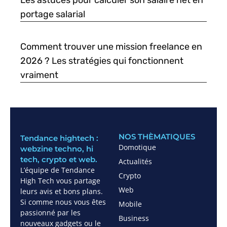
Les astuces pour calculer son salaire net en
portage salarial
Comment trouver une mission freelance en
2026 ? Les stratégies qui fonctionnent
vraiment
NOS THÈMATIQUES
Tendance hightech :
Domotique
webzine techno, hi
tech, crypto et web.
Actualités
L’équipe de Tendance
Crypto
High Tech vous partage
Web
leurs avis et bons plans.
Si comme nous vous êtes
Mobile
passionné par les
Business
nouveaux gadgets ou le