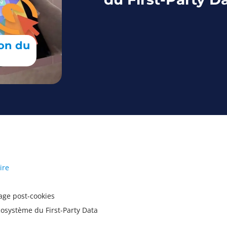
ion du
aire
blage post-cookies
cosystème du First-Party Data