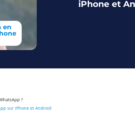
iPhone et An
n en
Phone
e WhatsApp ?
sApp sur iPhone et Android