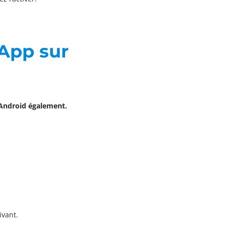
sApp sur
r Android également.
ivant.