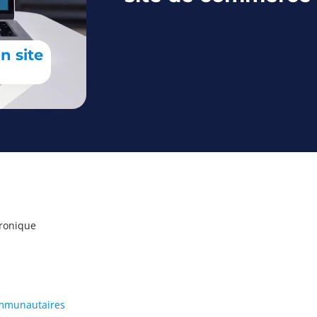
n site
tronique
ommunautaires