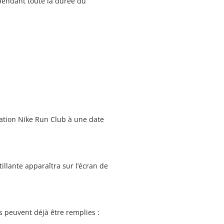
 pendant toute la durée du
cation Nike Run Club à une date
llante apparaîtra sur l’écran de
s peuvent déjà être remplies :