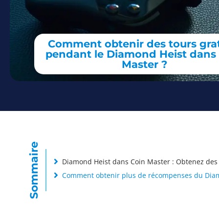
Comment obtenir des tours grat
pendant le Diamond Heist dans
Master ?
Sommaire
Diamond Heist dans Coin Master : Obtenez des to
Comment obtenir plus de récompenses du Diam