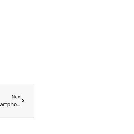
Next
Pourquoi vous ne devriez pas charger votre smartphone pendant la nuit ?