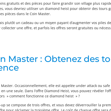
 gratuits et des pièces pour faire grandir son village plus rapid
es, vous devriez utiliser un diamond heist pour obtenir des tours g
 des pièces dans le Coin Master.
is plutôt un cadeau ou un moyen payant d’augmenter vos piles de 
collecter une offre, et parfois les offres seront gratuites ou néce
 Master : Obtenez des tou
ience
Master. Occasionnellement, elle est appelée under attack ou safe t
s en une seule. Dans l’offre Diamond Heist, vous pouvez révéler l’of
alors » comment fonctionne ce diamond heist » ?
se compose de trois offres, et vous devez déverrouiller la premi
e pour réclamer la troisième offre. Le coût de chaque offre sera d