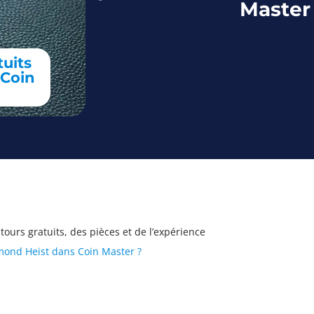
Master
uits
 Coin
urs gratuits, des pièces et de l’expérience
ond Heist dans Coin Master ?