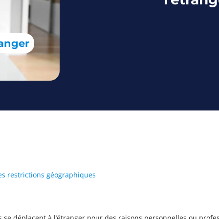
ranger
s restrictions géographiques
s se déplacent à l’étranger pour des raisons personnelles ou profe