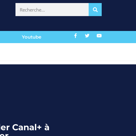
Youtube
r Canal+ à
er