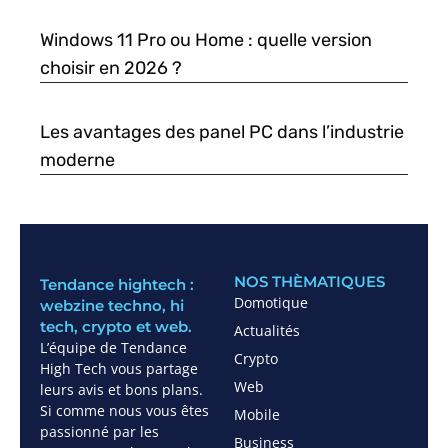
Windows 11 Pro ou Home : quelle version
choisir en 2026 ?
Les avantages des panel PC dans l’industrie
moderne
NOS THÈMATIQUES
Tendance hightech :
Domotique
webzine techno, hi
tech, crypto et web.
Actualités
L’équipe de Tendance
Crypto
High Tech vous partage
Web
leurs avis et bons plans.
Si comme nous vous êtes
Mobile
passionné par les
Business