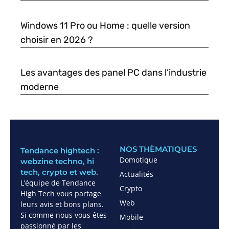
Windows 11 Pro ou Home : quelle version
choisir en 2026 ?
Les avantages des panel PC dans l’industrie
moderne
NOS THÈMATIQUES
Tendance hightech :
Domotique
webzine techno, hi
tech, crypto et web.
Actualités
L’équipe de Tendance
Crypto
High Tech vous partage
Web
leurs avis et bons plans.
Si comme nous vous êtes
Mobile
passionné par les