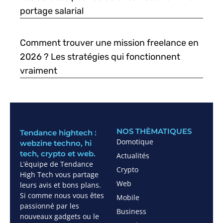
portage salarial
Comment trouver une mission freelance en
2026 ? Les stratégies qui fonctionnent
vraiment
NOS THÈMATIQUES
Tendance hightech :
Domotique
webzine techno, hi
tech, crypto et web.
Actualités
L’équipe de Tendance
Crypto
High Tech vous partage
Web
leurs avis et bons plans.
Si comme nous vous êtes
Mobile
passionné par les
Business
nouveaux gadgets ou le