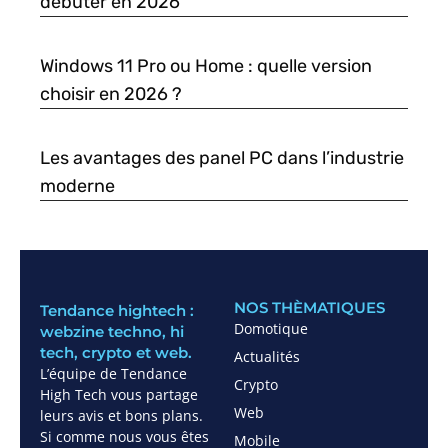
débuter en 2026
Windows 11 Pro ou Home : quelle version
choisir en 2026 ?
Les avantages des panel PC dans l’industrie
moderne
NOS THÈMATIQUES
Tendance hightech :
Domotique
webzine techno, hi
tech, crypto et web.
Actualités
L’équipe de Tendance
Crypto
High Tech vous partage
Web
leurs avis et bons plans.
Si comme nous vous êtes
Mobile