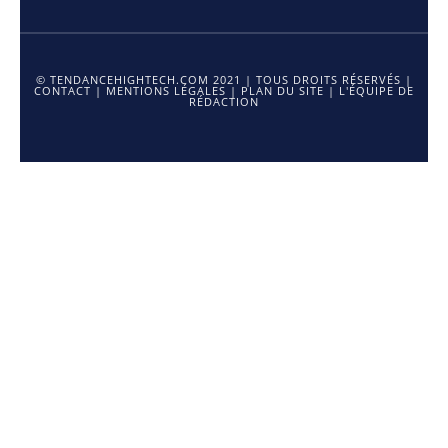
© TENDANCEHIGHTECH.COM 2021 | TOUS DROITS RÉSERVÉS |
CONTACT
|
MENTIONS LÉGALES
|
PLAN DU SITE
|
L'ÉQUIPE DE
RÉDACTION