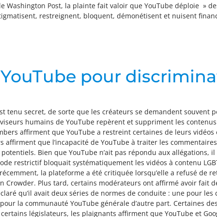
Washington Post, la plainte fait valoir que YouTube déploie » des
stigmatisent, restreignent, bloquent, démonétisent et nuisent fina
 YouTube pour discrimina
st tenu secret, de sorte que les créateurs se demandent souvent p
 réviseurs humains de YouTube repèrent et suppriment les conten
mbers affirment que YouTube a restreint certaines de leurs vidéos e
s affirment que l’incapacité de YouTube à traiter les commentaires
 potentiels. Bien que YouTube n’ait pas répondu aux allégations, il 
de restrictif bloquait systématiquement les vidéos à contenu LGBTQ
 récemment, la plateforme a été critiquée lorsqu’elle a refusé de ret
owder. Plus tard, certains modérateurs ont affirmé avoir fait de
aré qu’il avait deux séries de normes de conduite : une pour les 
les pour la communauté YouTube générale d’autre part. Certaines d
 certains législateurs, les plaignants affirment que YouTube et Go