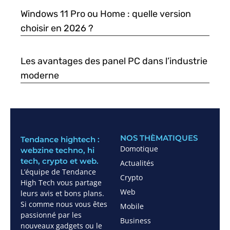
Windows 11 Pro ou Home : quelle version
choisir en 2026 ?
Les avantages des panel PC dans l’industrie
moderne
NOS THÈMATIQUES
Tendance hightech :
Domotique
webzine techno, hi
tech, crypto et web.
Actualités
L’équipe de Tendance
Crypto
High Tech vous partage
Web
leurs avis et bons plans.
Si comme nous vous êtes
Mobile
passionné par les
Business
nouveaux gadgets ou le