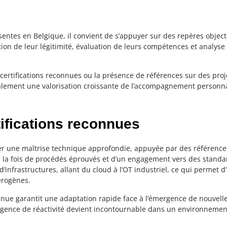
entes en Belgique, il convient de s’appuyer sur des repères object
tion de leur légitimité, évaluation de leurs compétences et analys
e certifications reconnues ou la présence de références sur des proj
ment une valorisation croissante de l’accompagnement personnali
tifications reconnues
r une maîtrise technique approfondie, appuyée par des références 
 la fois de procédés éprouvés et d’un engagement vers des standar
’infrastructures, allant du cloud à l’OT industriel, ce qui permet d’
érogènes.
ontinue garantit une adaptation rapide face à l’émergence de nouve
xigence de réactivité devient incontournable dans un environnemen