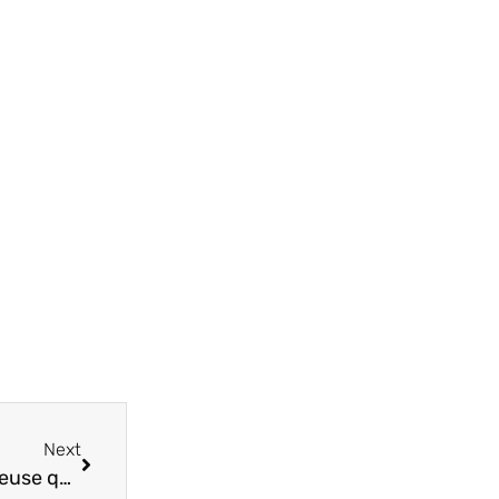
Next
Open source, modèles fermés : la guerre silencieuse qui redessine l’industrie de l’IA