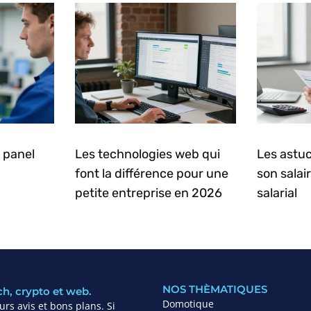
 panel
Les technologies web qui
Les astuc
font la différence pour une
son salai
petite entreprise en 2026
salarial
NOS THÈMATIQUES
ch, crypto et web.
Domotique
rs avis et bons plans. Si