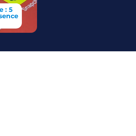
 : 5
ésence
s