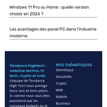
Windows 11 Pro ou Home : quelle version
choisir en 2026 ?
Les avantages des panel PC dans l’industrie
moderne
NOS THÈMATIQUES
Tendance hightech :
Domotique
webzine techno, hi
tech, crypto et web.
Actualités
L’équipe de Tendance
Crypto
High Tech vous partage
Web
leurs avis et bons plans.
Si comme nous vous êtes
Mobile
passionné par les
Business
nouveaux gadgets ou le