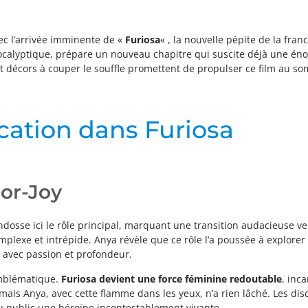
ec l’arrivée imminente de «
Furiosa
« , la nouvelle pépite de la fr
ocalyptique, prépare un nouveau chapitre qui suscite déjà une éno
et décors à couper le souffle promettent de propulser ce film au 
ication dans Furiosa
lor-Joy
osse ici le rôle principal, marquant une transition audacieuse ver
plexe et intrépide. Anya révèle que ce rôle l’a poussée à explore
 avec passion et profondeur.
emblématique.
Furiosa devient une force féminine redoutable
, inca
 mais Anya, avec cette flamme dans les yeux, n’a rien lâché. Les di
u public une héroïne incontestablement vivante.