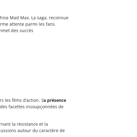
anchise Mad Max. La saga, reconnue
rme attente parmi les fans.
sommet des succès
s les films d’action.
S
a présence
r des facettes insoupçonnées de
rnant la résistance et la
scussions autour du caractère de