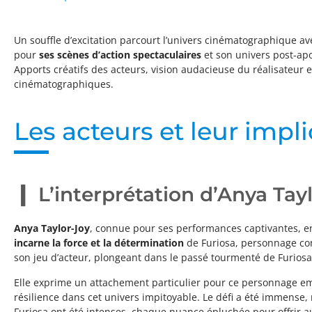
Un souffle d’excitation parcourt l’univers cinématographique av
pour
ses scènes d’action spectaculaires
et son univers post-ap
Apports créatifs des acteurs, vision audacieuse du réalisateur 
cinématographiques.
Les acteurs et leur impl
L’interprétation d’Anya Tay
Anya Taylor-Joy
, connue pour ses performances captivantes, end
incarne la force et la détermination
de Furiosa, personnage com
son jeu d’acteur, plongeant dans le passé tourmenté de Furiosa
Elle exprime un attachement particulier pour ce personnage 
résilience dans cet univers impitoyable. Le défi a été immense,
Furiosa ont été intenses, chaque nuance épluchée pour offrir a