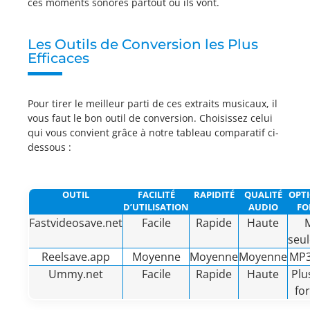
ces moments sonores partout où ils vont.
Les Outils de Conversion les Plus
Efficaces
Pour tirer le meilleur parti de ces extraits musicaux, il
vous faut le bon outil de conversion. Choisissez celui
qui vous convient grâce à notre tableau comparatif ci-
dessous :
OUTIL
FACILITÉ
RAPIDITÉ
QUALITÉ
OPT
D’UTILISATION
AUDIO
FO
Fastvideosave.net
Facile
Rapide
Haute
seu
Reelsave.app
Moyenne
Moyenne
Moyenne
MP3
Ummy.net
Facile
Rapide
Haute
Plu
fo