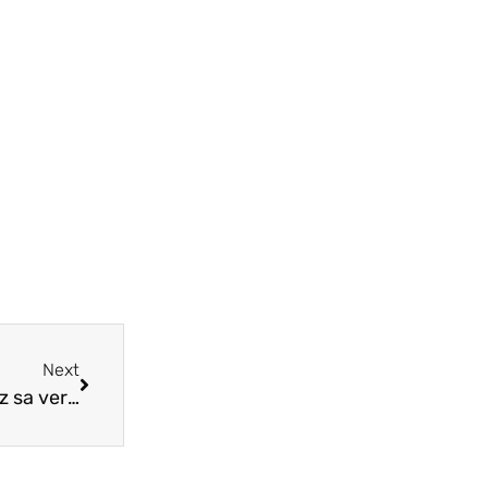
Next
En attendant l’arrivée de macOS Catalina, testez sa version bêta