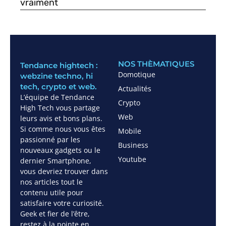
vraiment
NOS THÈMATIQUES
Tendance hightech :
Domotique
webzine techno, hi
tech, crypto et web.
Actualités
L’équipe de Tendance
Crypto
High Tech vous partage
Web
leurs avis et bons plans.
Si comme nous vous êtes
Mobile
passionné par les
Business
nouveaux gadgets ou le
Youtube
dernier Smartphone,
vous devriez trouver dans
nos articles tout le
contenu utile pour
satisfaire votre curiosité.
Geek et fier de l’être,
restez à la pointe en