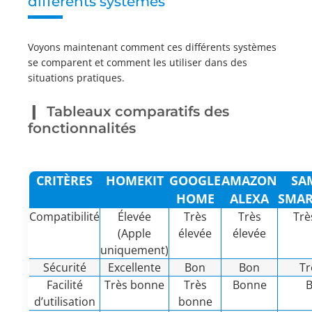
différents systèmes
Voyons maintenant comment ces différents systèmes
se comparent et comment les utiliser dans des
situations pratiques.
Tableaux comparatifs des
fonctionnalités
CRITÈRES
HOMEKIT
GOOGLE
AMAZON
SA
HOME
ALEXA
SMAR
Compatibilité
Élevée
Très
Très
Trè
(Apple
élevée
élevée
uniquement)
Sécurité
Excellente
Bon
Bon
Tr
Facilité
Très bonne
Très
Bonne
d’utilisation
bonne