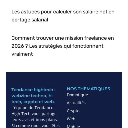
Les astuces pour calculer son salaire net en
portage salarial
Comment trouver une mission freelance en
2026 ? Les stratégies qui fonctionnent
vraiment
NOS THÈMATIQUES
Tendance hightech :
Domotique
webzine techno, hi
tech, crypto et web.
Actualités
L’équipe de Tendance
Crypto
High Tech vous partage
Web
leurs avis et bons plans.
Si comme nous vous êtes
Mobile