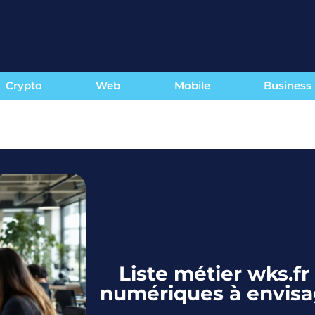
Crypto
Web
Mobile
Business
Liste métier wks.fr 
numériques à envisa