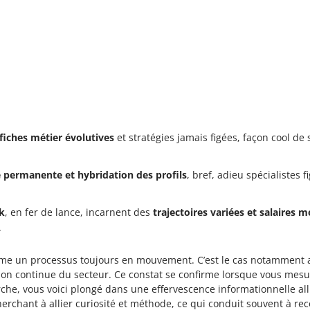
fiches métier évolutives
et stratégies jamais figées, façon cool de 
e permanente et hybridation des profils
, bref, adieu spécialistes 
ck
, en fer de lance, incarnent des
trajectoires variées et salaires 
.
mme un processus toujours en mouvement. C’est le cas notamment a
lution continue du secteur. Ce constat se confirme lorsque vous m
he, vous voici plongé dans une effervescence informationnelle alli
erchant à allier curiosité et méthode, ce qui conduit souvent à rec