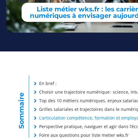
Liste métier wks.fr : les carriè
numériques à envisager aujourd
En bref :
Choisir une trajectoire numérique : science, int
Sommaire
Top des 10 métiers numériques, enjeux salariaux
Grilles salariales et trajectoires dans le numéri
L’articulation compétence, formation et employa
Perspective pratique, naviguer et agir dans l’
Foire aux questions pour liste metier wks.fr