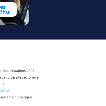
res
’hui
uition, mutations 2025
 et diversité sectorielle
que
bilité
écosystème numérique