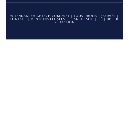
© TENDANCEHIGHTECH.COM 2021 | TOUS DROITS RÉSERVÉS |
CONTACT
|
MENTIONS LÉGALES
|
PLAN DU SITE
|
L'ÉQUIPE DE
RÉDACTION