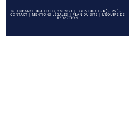
© TENDANCEHIGHTECH.COM 2021 | TOUS DROITS RÉSERVÉS |
CONTACT
|
MENTIONS LÉGALES
|
PLAN DU SITE
|
L'ÉQUIPE DE
RÉDACTION