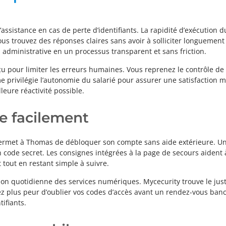
’assistance en cas de perte d’identifiants. La rapidité d’exécution d
 Vous trouvez des réponses claires sans avoir à solliciter longuemen
n administrative en un processus transparent et sans friction.
 pour limiter les erreurs humaines. Vous reprenez le contrôle de
rme privilégie l’autonomie du salarié pour assurer une satisfaction
leure réactivité possible.
e facilement
permet à Thomas de débloquer son compte sans aide extérieure. Un 
 code secret. Les consignes intégrées à la page de secours aident 
t tout en restant simple à suivre.
ation quotidienne des services numériques. Mycecurity trouve le jus
ez plus peur d’oublier vos codes d’accès avant un rendez-vous banca
ifiants.