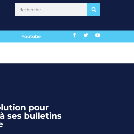
Youtube
olution pour
à ses bulletins
e