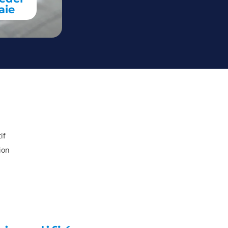
aie
if
ion