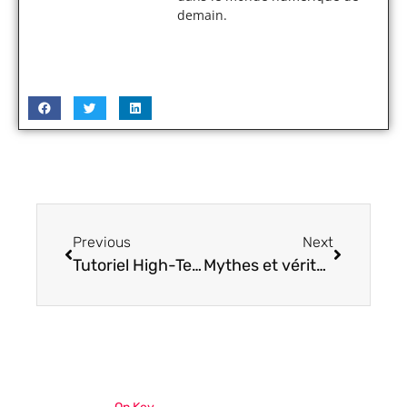
demain.
Previous
Next
Tutoriel High-Tech : utilisation des nouvelles fonctionnalités d’Instagram pour créer des réels de qualité
Mythes et vérités: Pouvons-nous vraiment voir qui visite notre profil Instagram?