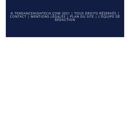
© TENDANCEHIGHTECH.COM 2021 | TOUS DROITS RÉSERVÉS |
CONTACT
|
MENTIONS LÉGALES
|
PLAN DU SITE
|
L'ÉQUIPE DE
RÉDACTION