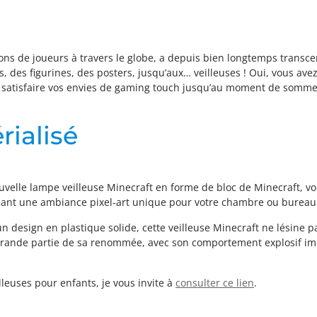
ions de joueurs à travers le globe, a depuis bien longtemps transce
, des figurines, des posters, jusqu’aux… veilleuses ! Oui, vous avez 
 satisfaire vos envies de gaming touch jusqu’au moment de sommei
rialisé
uvelle lampe veilleuse Minecraft en forme de bloc de Minecraft, vou
 créant une ambiance pixel-art unique pour votre chambre ou bureau
 design en plastique solide, cette veilleuse Minecraft ne lésine pa
e grande partie de sa renommée, avec son comportement explosif imp
lleuses pour enfants, je vous invite à
consulter ce lien
.