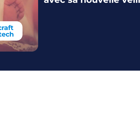
raft
-tech