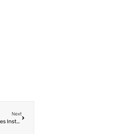
Next
Boostez votre marque high-tech avec des stories Instagram captivantes