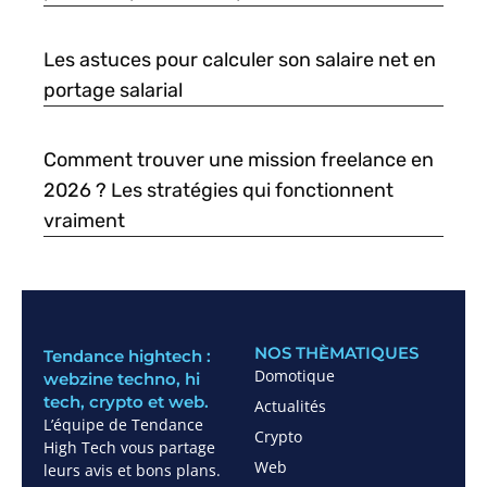
Les astuces pour calculer son salaire net en
portage salarial
Comment trouver une mission freelance en
2026 ? Les stratégies qui fonctionnent
vraiment
NOS THÈMATIQUES
Tendance hightech :
Domotique
webzine techno, hi
tech, crypto et web.
Actualités
L’équipe de Tendance
Crypto
High Tech vous partage
Web
leurs avis et bons plans.