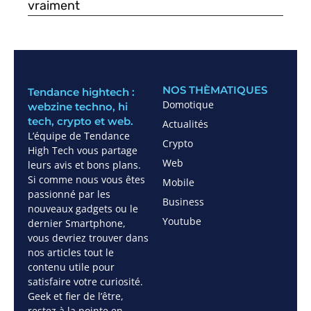
vraiment
NOS THÈMATIQUES
Tendance hightech :
Domotique
webzine techno, hi
tech, crypto et web.
Actualités
L’équipe de Tendance
Crypto
High Tech vous partage
Web
leurs avis et bons plans.
Si comme nous vous êtes
Mobile
passionné par les
Business
nouveaux gadgets ou le
Youtube
dernier Smartphone,
vous devriez trouver dans
nos articles tout le
contenu utile pour
satisfaire votre curiosité.
Geek et fier de l’être,
restez à la pointe en