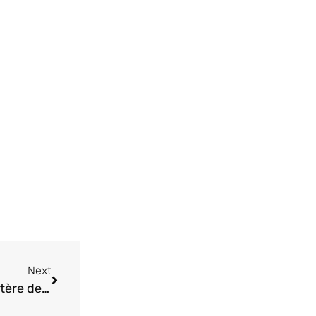
Next
Quand Facebook se déconnecte : percer le mystère des sessions expirées !