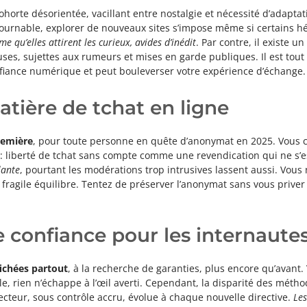
ohorte désorientée, vacillant entre nostalgie et nécessité d’adaptat
tournable, explorer de nouveaux sites s’impose même si certains h
 qu’elles attirent les curieux, avides d’inédit
. Par contre, il existe u
euses, sujettes aux rumeurs et mises en garde publiques. Il est tou
fiance numérique et peut bouleverser votre expérience d’échange.
atière de tchat en ligne
remière
, pour toute personne en quête d’anonymat en 2025. Vous c
 : liberté de tchat sans compte comme une revendication qui ne s’e
lante
, pourtant les modérations trop intrusives lassent aussi. Vous 
ragile équilibre. Tentez de préserver l’anonymat sans vous priver du
e confiance pour les internaute
fichées partout
, à la recherche de garanties, plus encore qu’avant
ble, rien n’échappe à l’œil averti. Cependant, la disparité des méth
secteur, sous contrôle accru, évolue à chaque nouvelle directive.
Les