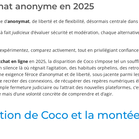
 tchat anonyme en 2025
e d’
anonymat
, de liberté et de flexibilité, désormais centrale da
à fait
judicieux
d’évaluer sécurité et modération, chaque alternati
ous expérimentez, comparez activement, tout en privilégiant confianc
tchat en ligne
en 2025, la disparition de Coco s’impose tel un souffl
 silence là où régnait l’agitation, des habitués orphelins, des retr
 une exigence féroce d’anonymat et de liberté, sous-jacente parmi l
de recréer des connexions, de récupérer des repères numériques é
e fermeture judiciaire ou l’attrait des nouvelles plateformes, c’e
 mais d’une volonté concrète de comprendre et d’agir.
ition de Coco et la monté