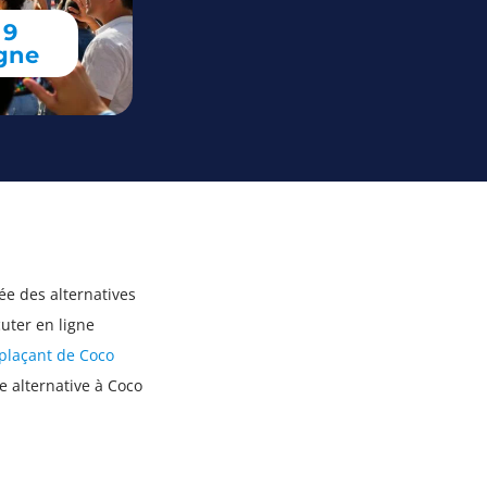
 9
igne
ée des alternatives
uter en ligne
mplaçant de Coco
e alternative à Coco