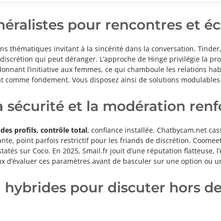
énéralistes pour rencontres et é
s thématiques invitant à la sincérité dans la conversation. Tinder,
 discrétion qui peut déranger. L’approche de Hinge privilégie la pro
donnant l’initiative aux femmes, ce qui chamboule les relations hab
omme fondement. Vous disposez ainsi de solutions modulables à lo
la sécurité et la modération ren
es profils, contrôle total
, confiance installée. Chatbycam.net cas
e, point parfois restrictif pour les friands de discrétion. Coomee
atés sur Coco. En 2025, Smail.fr jouit d’une réputation flatteuse, l
ieux d’évaluer ces paramètres avant de basculer sur une option ou u
 hybrides pour discuter hors de