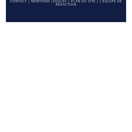
CONTACT
|
MENTIONS LÉGALES
|
PLAN DU SITE
|
L'ÉQUIPE DE
RÉDACTION