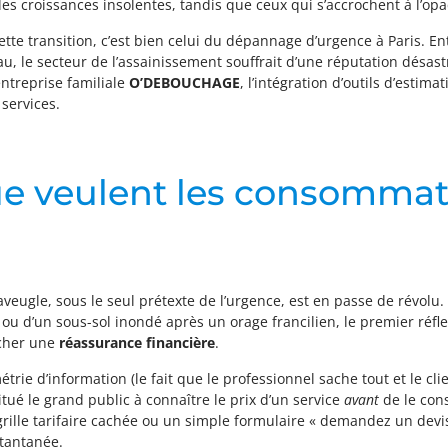
s croissances insolentes, tandis que ceux qui s’accrochent à l’opaci
cette transition, c’est bien celui du dépannage d’urgence à Paris. En
eau, le secteur de l’assainissement souffrait d’une réputation désas
entreprise familiale
O’DEBOUCHAGE
, l’intégration d’outils d’estim
services.
 que veulent les consomma
veugle, sous le seul prétexte de l’urgence, est en passe de révolu. Q
u d’un sous-sol inondé après un orage francilien, le premier réflexe
cher une
réassurance financière
.
ie d’information (le fait que le professionnel sache tout et le cl
ué le grand public à connaître le prix d’un service
avant
de le con
rille tarifaire cachée ou un simple formulaire « demandez un devi
stantanée.