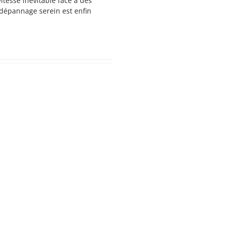
itesse inévitable face à des
u dépannage serein est enfin