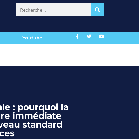
Youtube
le : pourquoi la
aire immédiate
veau standard
ices