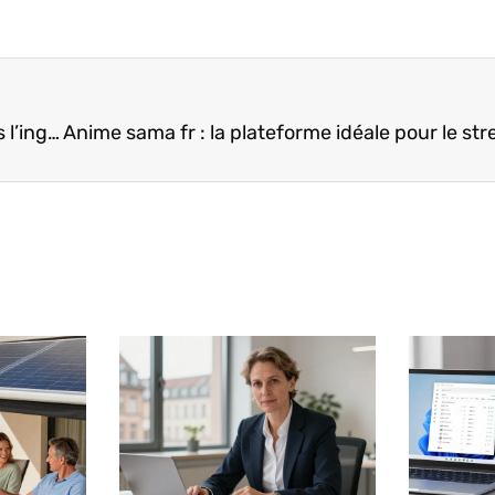
Au-delà du code : pourquoi l’IA ne remplacera pas l’ingénierie de conversion sur WordPress en 2026