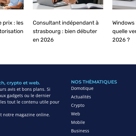
prix : les
Consultant indépendant à
Windows 
torisation
strasbourg : bien débuter
quelle ve
en 2026
2026 ?
NOS THÈMATIQUES
ch, crypto et web.
Domotique
rs avis et bons plans. Si
ux gadgets ou le dernier
Actualités
es tout le contenu utile pour
Crypto
Web
ant notre magazine online.
Mobile
Business