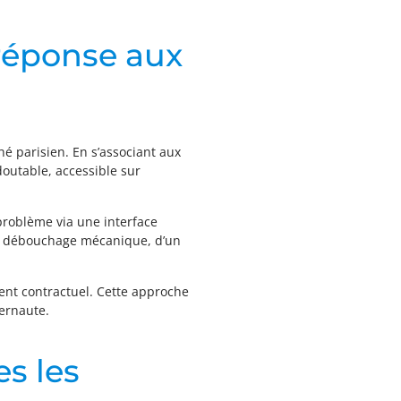
réponse aux
é parisien. En s’associant aux
doutable, accessible sur
n problème via une interface
d’un débouchage mécanique, d’un
ment contractuel. Cette approche
ternaute.
es les