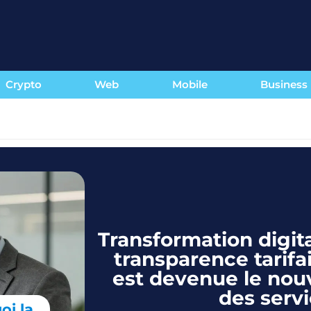
Crypto
Web
Mobile
Business
Transformation digita
transparence tarif
est devenue le nou
des serv
oi la