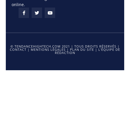
online.
© TENDANCEHIGHTECH.COM 2021 | TOUS DROITS RÉSERVÉS |
CONTACT
|
MENTIONS LÉGALES
|
PLAN DU SITE
|
L'ÉQUIPE DE
RÉDACTION