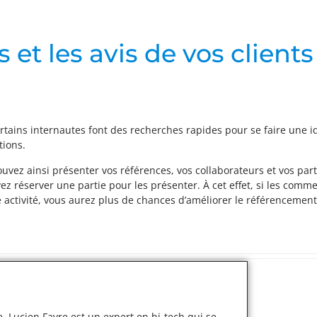
 et les avis de vos clients
rtains internautes font des recherches rapides pour se faire une i
tions.
ouvez ainsi présenter vos références, vos collaborateurs et vos par
vez réserver une partie pour les présenter. À cet effet, si les com
re activité, vous aurez plus de chances d’améliorer le référencemen
, Lucien Favre est un expert en hi-tech qui se