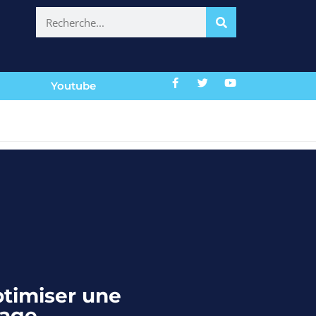
Youtube
ptimiser une
page