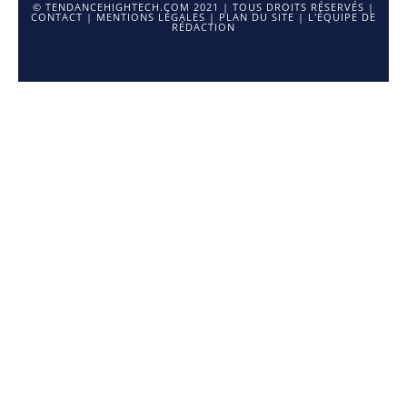
© TENDANCEHIGHTECH.COM 2021 | TOUS DROITS RÉSERVÉS |
CONTACT
|
MENTIONS LÉGALES
|
PLAN DU SITE
|
L'ÉQUIPE DE
RÉDACTION