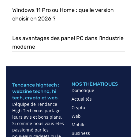
Windows 11 Pro ou Home : quelle version
choisir en 2026 ?
Les avantages des panel PC dans l’industrie
moderne
NOS THÈMATIQUES
Tendance hightech :
Domotique
webzine techno, hi
tech, crypto et web.
Actualités
L’équipe de Tendance
Crypto
High Tech vous partage
Web
leurs avis et bons plans.
Si comme nous vous êtes
Mobile
passionné par les
Business
nouveaux gadgets ou le