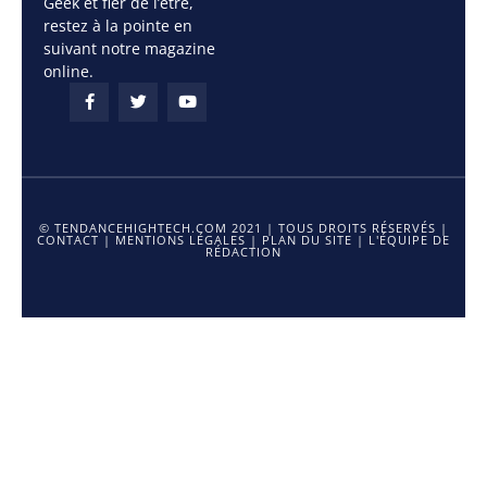
Geek et fier de l’être,
restez à la pointe en
suivant notre magazine
online.
© TENDANCEHIGHTECH.COM 2021 | TOUS DROITS RÉSERVÉS |
CONTACT
|
MENTIONS LÉGALES
|
PLAN DU SITE
|
L'ÉQUIPE DE
RÉDACTION