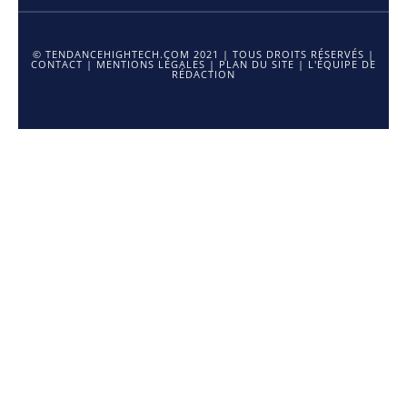
© TENDANCEHIGHTECH.COM 2021 | TOUS DROITS RÉSERVÉS |
CONTACT
|
MENTIONS LÉGALES
|
PLAN DU SITE
|
L'ÉQUIPE DE
RÉDACTION