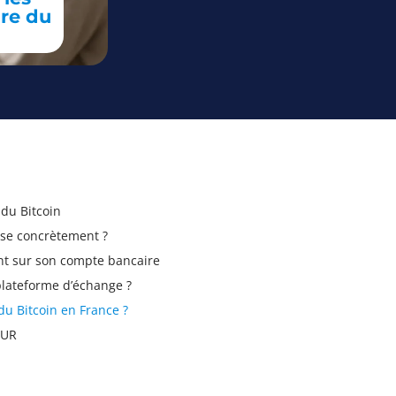
dre du
 du Bitcoin
sse concrètement ?
nt sur son compte bancaire
 plateforme d’échange ?
du Bitcoin en France ?
EUR