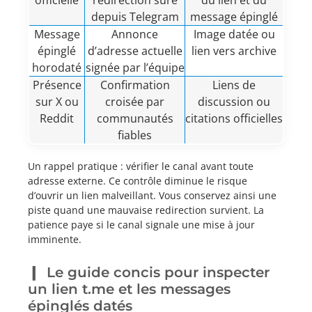
officielle
redirection sûre
du lien et du
depuis Telegram
message épinglé
Message
Annonce
Image datée ou
épinglé
d’adresse actuelle
lien vers archive
horodaté
signée par l’équipe
Présence
Confirmation
Liens de
sur X ou
croisée par
discussion ou
Reddit
communautés
citations officielles
fiables
Un rappel pratique : vérifier le canal avant toute
adresse externe. Ce contrôle diminue le risque
d’ouvrir un lien malveillant. Vous conservez ainsi une
piste quand une mauvaise redirection survient. La
patience paye si le canal signale une mise à jour
imminente.
Le guide concis pour inspecter
un lien t.me et les messages
épinglés datés