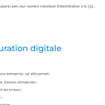
tataire) avec leur numéro individuel d’identification à la
TVA
;
uration digitale
ne entreprise, car elle permet :
ec d’autres entreprises ;
t les erreurs ;
 ;
raison ;