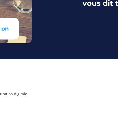
vous dit 
: on
turation digitale