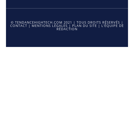
© TENDANCEHIGHTECH.COM 2021 | TOUS DROITS RÉSERVÉS |
CONTACT
|
MENTIONS LÉGALES
|
PLAN DU SITE
|
L'ÉQUIPE DE
RÉDACTION