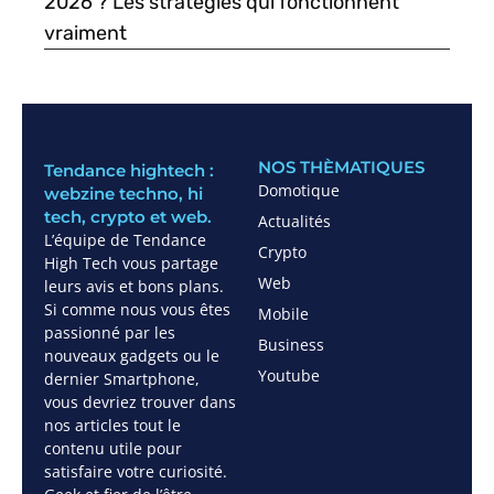
2026 ? Les stratégies qui fonctionnent
vraiment
NOS THÈMATIQUES
Tendance hightech :
Domotique
webzine techno, hi
tech, crypto et web.
Actualités
L’équipe de Tendance
Crypto
High Tech vous partage
Web
leurs avis et bons plans.
Si comme nous vous êtes
Mobile
passionné par les
Business
nouveaux gadgets ou le
Youtube
dernier Smartphone,
vous devriez trouver dans
nos articles tout le
contenu utile pour
satisfaire votre curiosité.