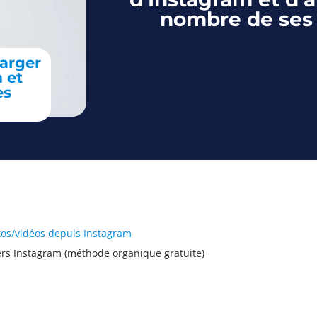
nombre de ses 
harger
 et
es
otos/vidéos depuis Instagram
ers Instagram (méthode organique gratuite)